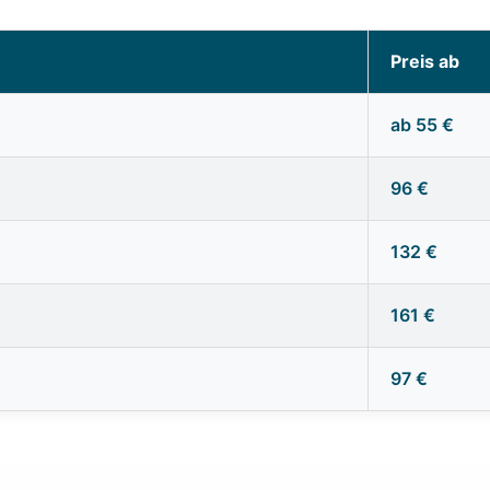
Preis ab
ab 55 €
96 €
132 €
161 €
97 €