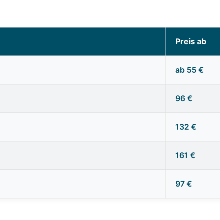
Preis ab
ab 55 €
96 €
132 €
161 €
97 €