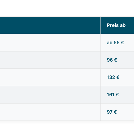
Preis ab
ab 55 €
96 €
132 €
161 €
97 €