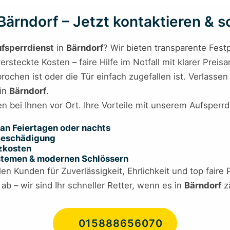
ärndorf – Jetzt kontaktieren & sc
fsperrdienst
in
Bärndorf
? Wir bieten transparente Festp
rsteckte Kosten – faire Hilfe im Notfall mit klarer Preis
rochen ist oder die Tür einfach zugefallen ist. Verlasse
 in
Bärndorf
.
n bei Ihnen vor Ort. Ihre Vorteile mit unserem Aufsperrd
an Feiertagen oder nachts
 Beschädigung
tzkosten
ystemen & modernen Schlössern
en Kunden für Zuverlässigkeit, Ehrlichkeit und top faire 
b – wir sind Ihr schneller Retter, wenn es in
Bärndorf
zä
015888656070