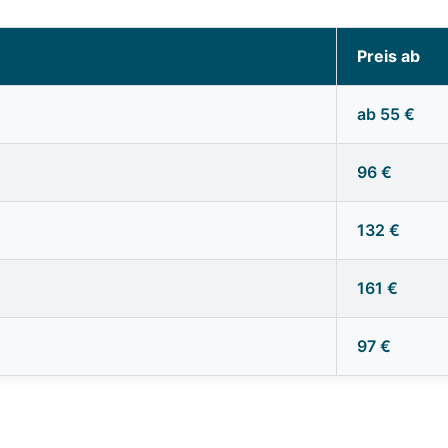
Preis ab
ab 55 €
96 €
132 €
161 €
97 €