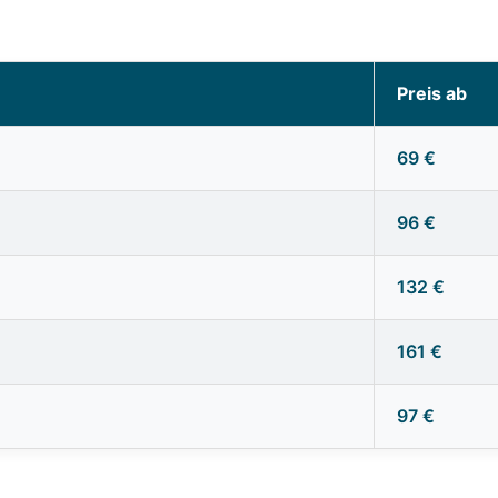
Preis ab
69 €
96 €
132 €
161 €
97 €