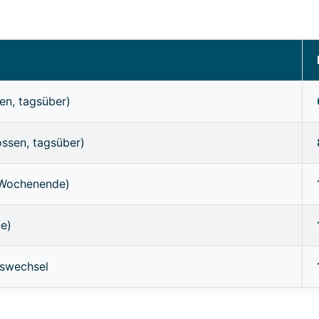
en, tagsüber)
ossen, tagsüber)
/Wochenende)
ge)
sswechsel