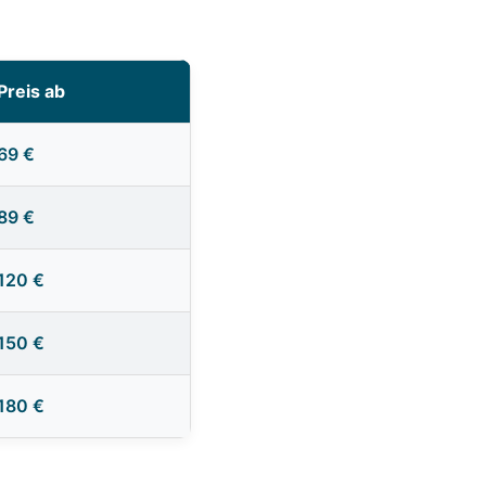
Preis ab
69 €
89 €
120 €
150 €
180 €