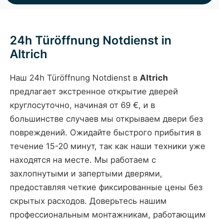
24h Türöffnung Notdienst in
Altrich
Наш 24h Türöffnung Notdienst в
Altrich
предлагает экстренное открытие дверей
круглосуточно, начиная от 69 €, и в
большинстве случаев мы открываем двери без
повреждений. Ожидайте быстрого прибытия в
течение 15-20 минут, так как наши техники уже
находятся на месте. Мы работаем с
захлопнутыми и запертыми дверями,
предоставляя четкие фиксированные цены без
скрытых расходов. Доверьтесь нашим
профессиональным монтажникам, работающим