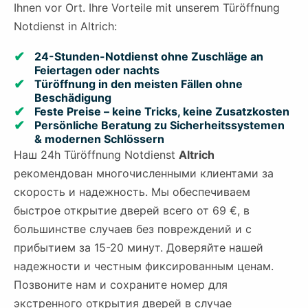
Ihnen vor Ort. Ihre Vorteile mit unserem Türöffnung
Notdienst in Altrich:
24-Stunden-Notdienst ohne Zuschläge an
Feiertagen oder nachts
Türöffnung in den meisten Fällen ohne
Beschädigung
Feste Preise – keine Tricks, keine Zusatzkosten
Persönliche Beratung zu Sicherheitssystemen
& modernen Schlössern
Наш 24h Türöffnung Notdienst
Altrich
рекомендован многочисленными клиентами за
скорость и надежность. Мы обеспечиваем
быстрое открытие дверей всего от 69 €, в
большинстве случаев без повреждений и с
прибытием за 15-20 минут. Доверяйте нашей
надежности и честным фиксированным ценам.
Позвоните нам и сохраните номер для
экстренного открытия дверей в случае