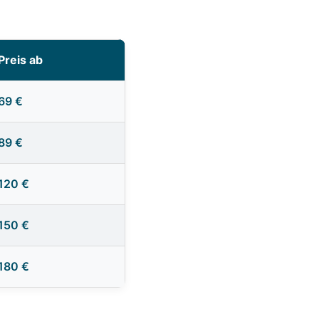
Preis ab
69 €
89 €
120 €
150 €
180 €