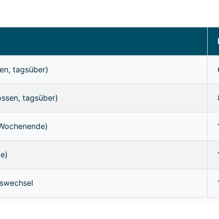
en, tagsüber)
ossen, tagsüber)
/Wochenende)
ge)
sswechsel