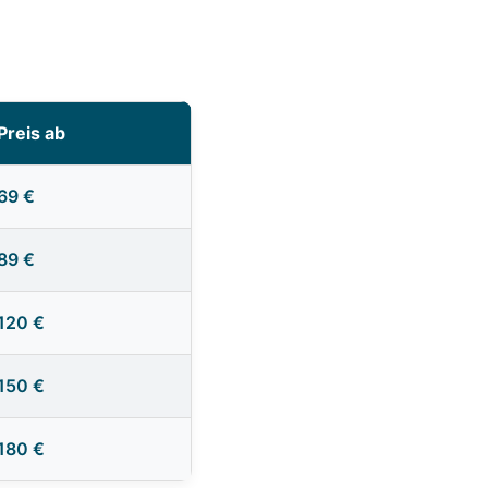
Preis ab
69 €
89 €
120 €
150 €
180 €