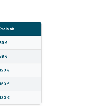
Preis ab
69 €
89 €
120 €
150 €
180 €