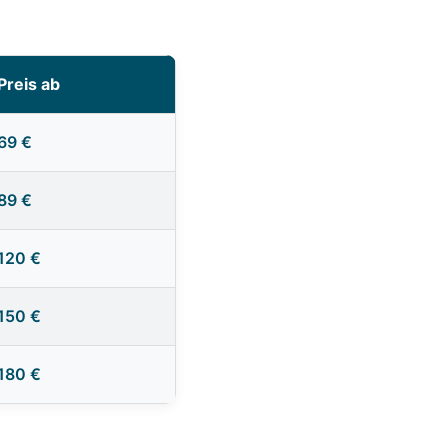
Preis ab
69 €
89 €
120 €
150 €
180 €