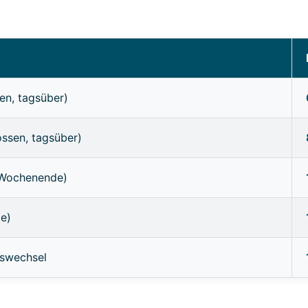
en, tagsüber)
ossen, tagsüber)
/Wochenende)
ge)
sswechsel