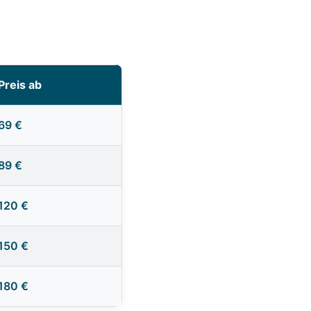
Preis ab
69 €
89 €
120 €
150 €
180 €