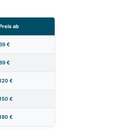
Preis ab
69 €
89 €
120 €
150 €
180 €