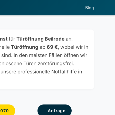
Blog
nst
für
Türöffnung Beilrode
an.
nelle
Türöffnung
ab
69 €
, wobei wir in
sind. In den meisten Fällen öffnen wir
chlossene Türen zerstörungsfrei.
unsere professionelle Notfallhilfe in
6070
Anfrage