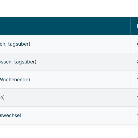
en, tagsüber)
ossen, tagsüber)
/Wochenende)
ge)
sswechsel