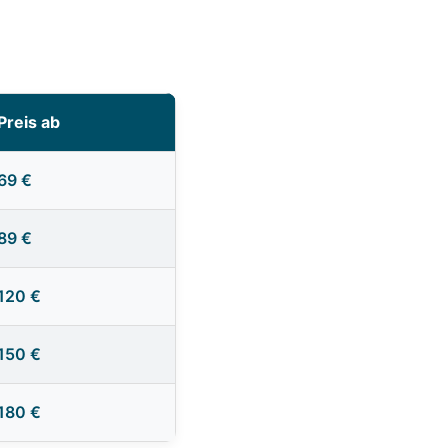
Preis ab
69 €
89 €
120 €
150 €
180 €