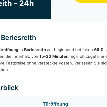
ith – 24h
Berlesreith
üröffnung
in
Berlesreith
an, beginnend bei fairen
69 €
.
en Sie innerhalb von
15-20 Minuten
. Egal ob zugefalle
lare Festpreise ohne versteckte Kosten. Verlassen Sie si
ehen.
rblick
Türöffnung