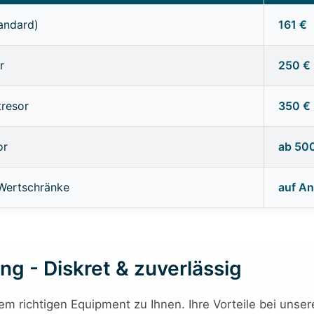
tandard)
161 €
r
250 €
tresor
350 €
or
ab 50
 Wertschränke
auf An
ng - Diskret & zuverlässig
richtigen Equipment zu Ihnen. Ihre Vorteile bei unsere