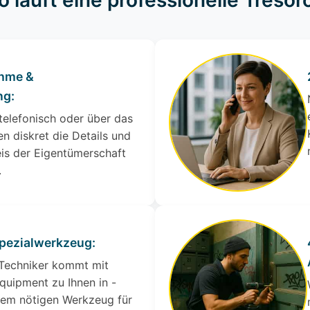
o läuft eine professionelle Treso
ahme &
ng:
 telefonisch oder über das
en diskret die Details und
is der Eigentümerschaft
.
Spezialwerkzeug:
 Techniker kommt mit
quipment zu Ihnen in -
llem nötigen Werkzeug für