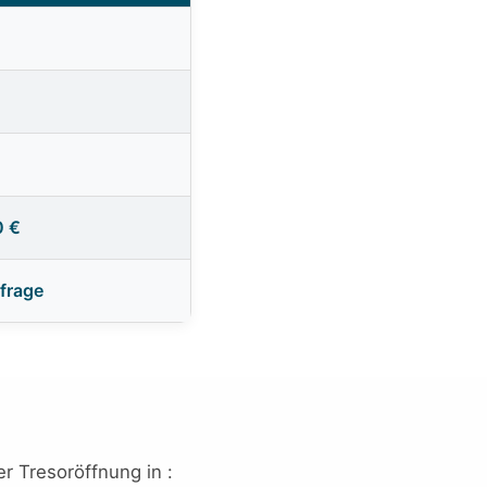
0 €
frage
r Tresoröffnung in :