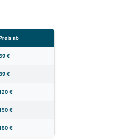
Preis ab
69 €
89 €
120 €
150 €
180 €